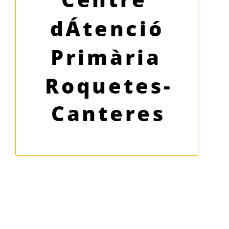
Centre d'Átenció Primària
Roquetes-Canteres
Ambulatòri
Tlf: 93 276 80 68
MÉS INFO