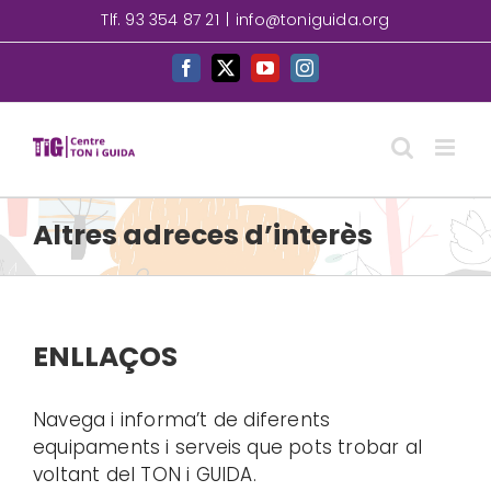
Skip
Tlf. 93 354 87 21
|
info@toniguida.org
to
content
Facebook
X
YouTube
Instagram
Altres adreces d’interès
ENLLAÇOS
Navega i informa’t de diferents
equipaments i serveis que pots trobar al
voltant del TON i GUIDA.