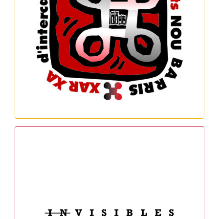
Coneixements Nou Barris
Horari: Dilluns i Dijous de 17 a 19h
Contacte: xarxa@xicnoubarris.org
MÉS INFO
Invisibles