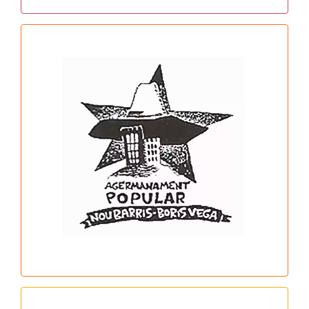
Comitè de Solidaritat amb
Nicaragua
Horari: dilluns cada 15 dies a les 19h
MÉS INFO