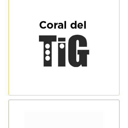
Coral del TON i GUIDA
Horari: dilluns de 20 a 21.30h
Contacte: Laura Hernandez
hernandezfloreslaura@gmail.com
Tlf. 626 03 64 87 (matins de 9 a 14h)