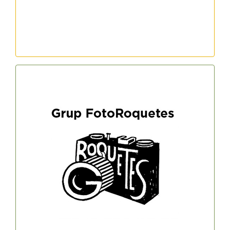
GRUP FOTOROQUETES
Horari: 1r dilluns de cada mes. De 19 a
21h
MÉS INFO