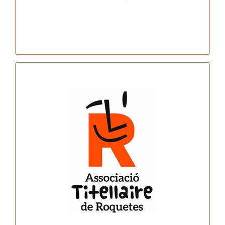
As. Titellaire de Roquetes
Horari: 1r dilluns de cada mes a les 19h
Contacte: titellada@gmail.com
MÉS INFO