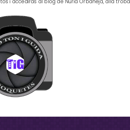
os i accediràs al blog de Nuria Orbaneja, allà troba