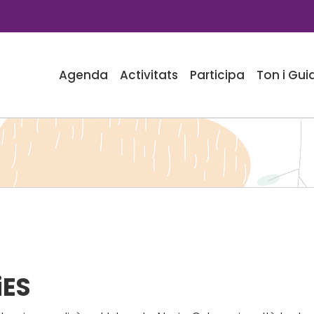
Agenda
Activitats
Participa
Ton i Gui
iES