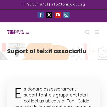
Skip
Tlf. 93 354 87 21
|
info@toniguida.org
to
content
Facebook
X
YouTube
Instagram
Suport al teixit associatiu
E
s donarà assessorament i
suport tant als grups, entitats i
col·lectius ubicats al Ton i Guida