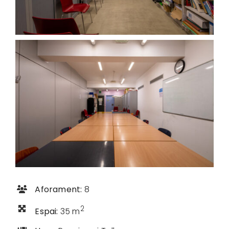
Aforament:
8
2
Espai:
35 m