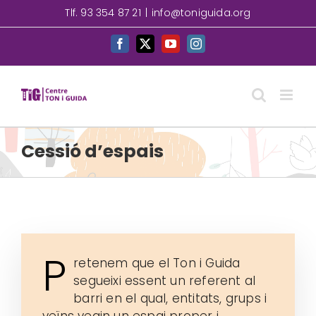
Skip
Tlf. 93 354 87 21
|
info@toniguida.org
to
content
Facebook
X
YouTube
Instagram
Cessió d’espais
P
retenem que el Ton i Guida
segueixi essent un referent al
barri en el qual, entitats, grups i