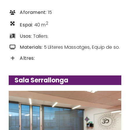
Aforament:
15
2
Espai:
40 m
Usos:
Tallers.
Materials:
5 Lliteres Massatges, Equip de so.
Altres:
Sala Serrallonga