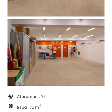
Aforament:
16
2
Espai:
70 m