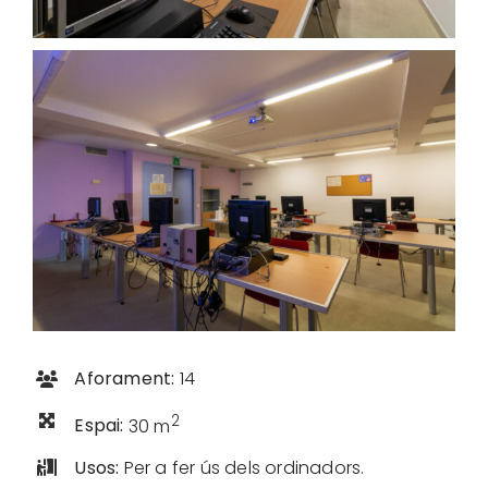
Aforament:
14
2
Espai:
30 m
Usos:
Per a fer ús dels ordinadors.