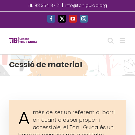
Skip
Tlf. 93 354 87 21
|
info@toniguida.org
to
content
Facebook
X
YouTube
Instagram
Cessió de material
A
més de ser un referent al barri
en quant a espai proper i
accessible, el Ton i Guida és un