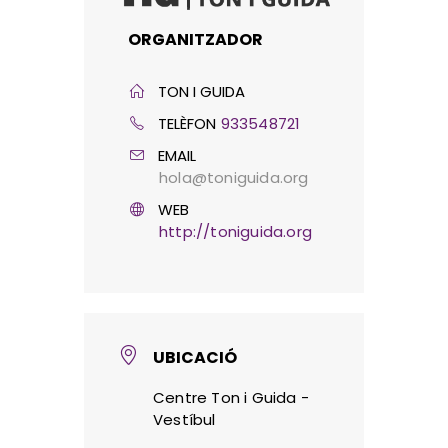
ORGANITZADOR
TON I GUIDA
TELÈFON
933548721
EMAIL
hola@toniguida.org
WEB
http://toniguida.org
UBICACIÓ
Centre Ton i Guida -
Vestíbul