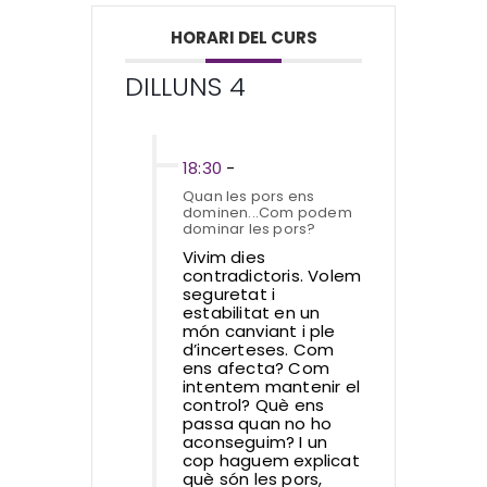
HORARI DEL CURS
DILLUNS 4
18:30
-
Quan les pors ens
dominen...Com podem
dominar les pors?
Vivim dies
contradictoris. Volem
seguretat i
estabilitat en un
món canviant i ple
d’incerteses. Com
ens afecta? Com
intentem mantenir el
control? Què ens
passa quan no ho
aconseguim? I un
cop haguem explicat
què són les pors,