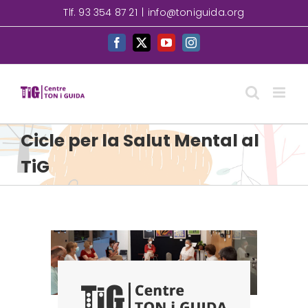
Skip
Tlf. 93 354 87 21
|
info@toniguida.org
to
content
Facebook
X
YouTube
Instagram
Cicle per la Salut Mental al
TiG