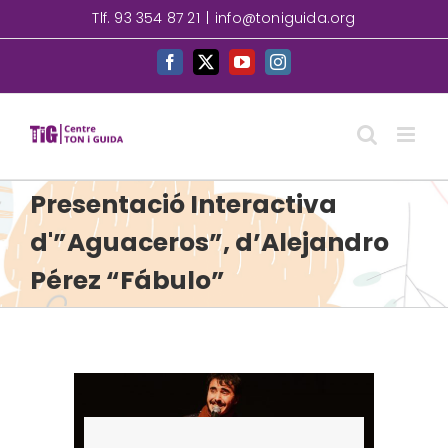
Skip
Tlf. 93 354 87 21
|
info@toniguida.org
to
content
Facebook
X
YouTube
Instagram
Presentació Interactiva
d'”Aguaceros”, d’Alejandro
Pérez “Fábulo”