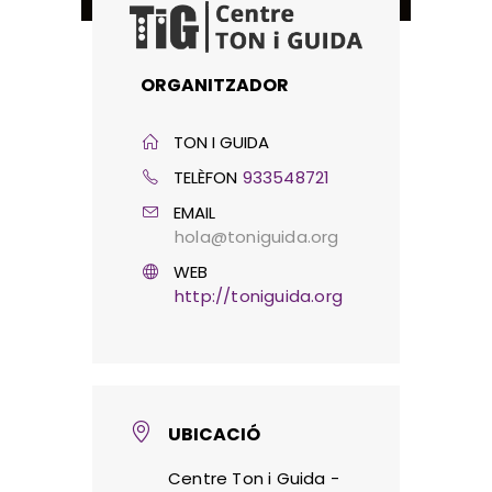
ORGANITZADOR
TON I GUIDA
TELÈFON
933548721
EMAIL
hola@toniguida.org
WEB
http://toniguida.org
UBICACIÓ
Centre Ton i Guida -