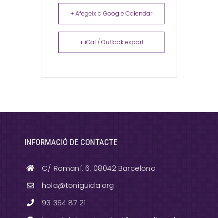
+ Afegeix a Google Calendar
+ iCal / Outlook export
INFORMACIÓ DE CONTACTE
C/ Romaní, 6. 08042 Barcelona
hola@toniguida.org
93 354 87 21