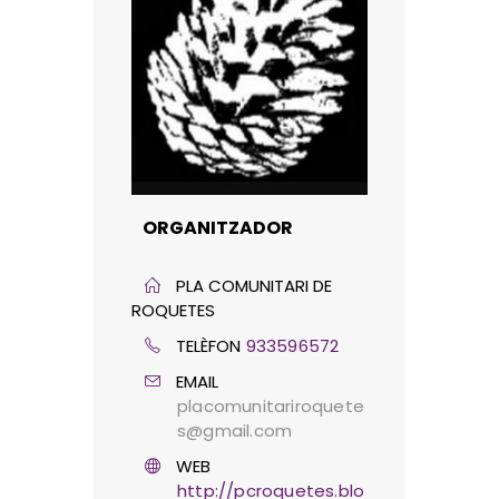
ORGANITZADOR
PLA COMUNITARI DE
ROQUETES
TELÈFON
933596572
EMAIL
placomunitariroquete
s@gmail.com
WEB
http://pcroquetes.blo