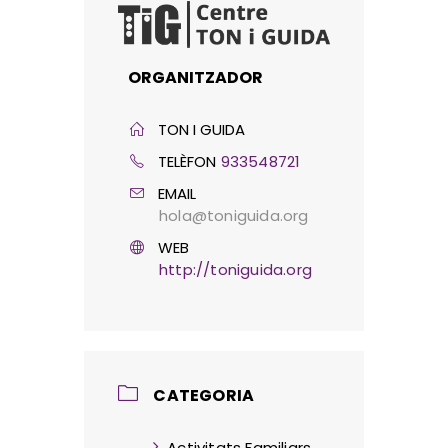
ORGANITZADOR
TON I GUIDA
TELÈFON
933548721
EMAIL
hola@toniguida.org
WEB
http://toniguida.org
CATEGORIA
Activitats Familiars