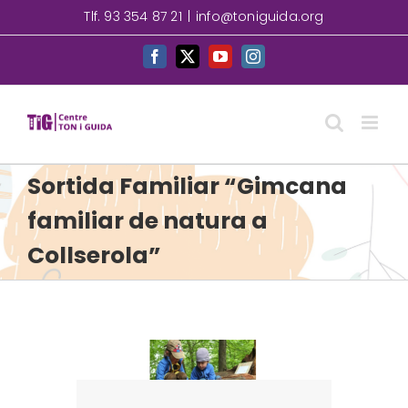
Skip
Tlf. 93 354 87 21
|
info@toniguida.org
to
content
Facebook
X
YouTube
Instagram
Sortida Familiar “Gimcana
familiar de natura a
Collserola”