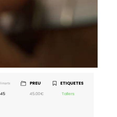
PREU
ETIQUETES
Dimarts
:45
45.00€
Tallers