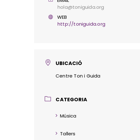
EMAIL
hola@toniguida.org
WEB
http://toniguida.org
UBICACIÓ
Centre Ton i Guida
CATEGORIA
Música
Tallers