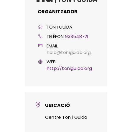
ORGANITZADOR
TON I GUIDA
TELÈFON
933548721
EMAIL
hola@toniguida.org
WEB
http://toniguida.org
UBICACIÓ
Centre Ton i Guida