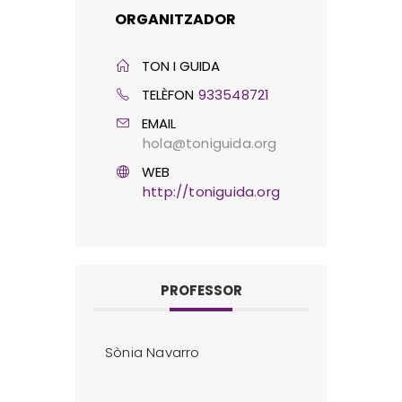
ORGANITZADOR
TON I GUIDA
TELÈFON
933548721
EMAIL
hola@toniguida.org
WEB
http://toniguida.org
PROFESSOR
Sònia Navarro