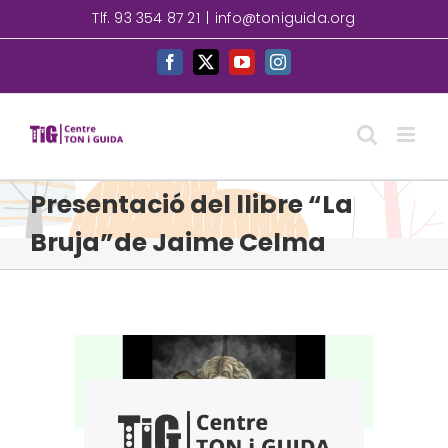
Skip
Tlf. 93 354 87 21
|
info@toniguida.org
to
content
Facebook
X
YouTube
Instagram
Presentació del llibre “La
Bruja”de Jaime Celma