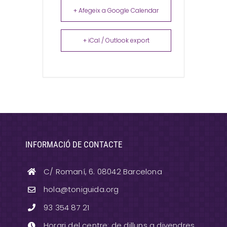
+ Afegeix a Google Calendar
+ iCal / Outlook export
INFORMACIÓ DE CONTACTE
C/ Romaní, 6. 08042 Barcelona
hola@toniguida.org
93 354 87 21
Horari del centre: de dilluns a divendres