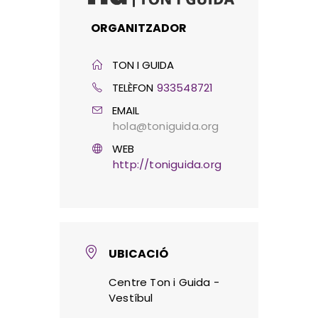
ORGANITZADOR
TON I GUIDA
TELÈFON
933548721
EMAIL
hola@toniguida.org
WEB
http://toniguida.org
UBICACIÓ
Centre Ton i Guida -
Vestíbul