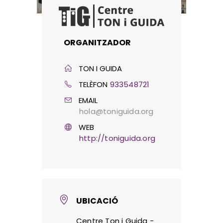
ORGANITZADOR
TON I GUIDA
TELÈFON
933548721
EMAIL
hola@toniguida.org
WEB
http://toniguida.org
UBICACIÓ
Centre Ton i Guida -