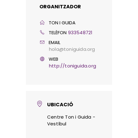
ORGANITZADOR
TON I GUIDA
TELÈFON
933548721
EMAIL
hola@toniguida.org
WEB
http://toniguida.org
UBICACIÓ
Centre Ton i Guida -
Vestíbul