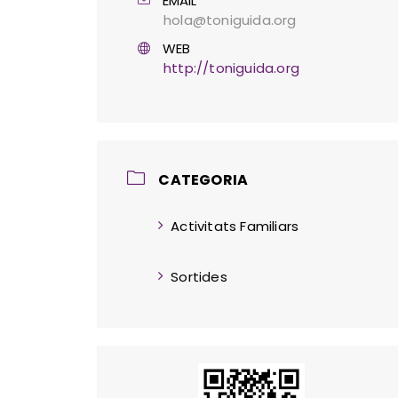
EMAIL
hola@toniguida.org
WEB
http://toniguida.org
CATEGORIA
Activitats Familiars
Sortides