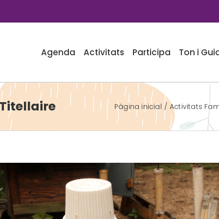
Agenda
Activitats
Participa
Ton i Gui
Titellaire
Pàgina inicial
Activitats Fam