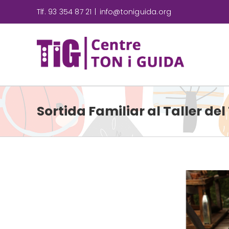
Skip
Tlf. 93 354 87 21
|
info@toniguida.org
to
content
Sortida Familiar al Taller del 