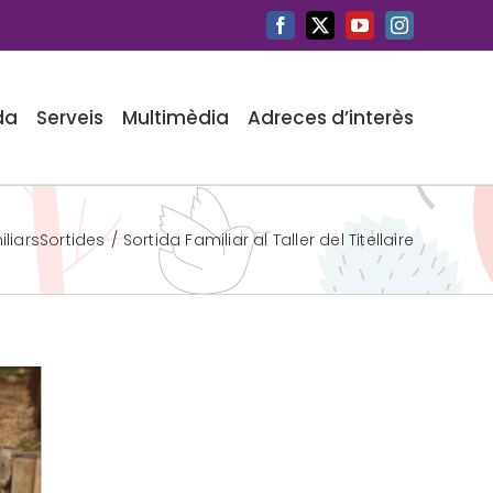
Facebook
X
YouTube
Instagram
da
Serveis
Multimèdia
Adreces d’interès
iliars
Sortides
Sortida Familiar al Taller del Titellaire