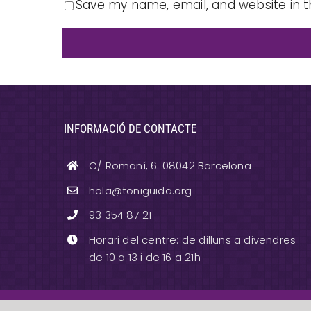
Save my name, email, and website in t
INFORMACIÓ DE CONTACTE
C/ Romaní, 6. 08042 Barcelona
hola@toniguida.org
93 354 87 21
Horari del centre: de dilluns a divendres
de 10 a 13 i de 16 a 21h
Aquesta obra està subjecta a una llicència de