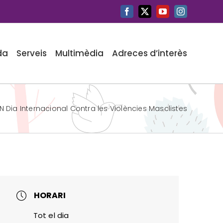
Facebook
X
YouTube
Instagram
da
Serveis
Multimèdia
Adreces d’interès
N Dia Internacional Contra les Violències Masclistes
HORARI
Tot el dia