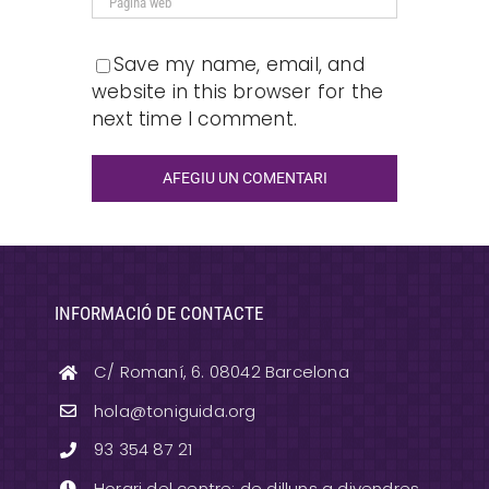
Save my name, email, and
website in this browser for the
next time I comment.
INFORMACIÓ DE CONTACTE
C/ Romaní, 6. 08042 Barcelona
hola@toniguida.org
93 354 87 21
Horari del centre: de dilluns a divendres