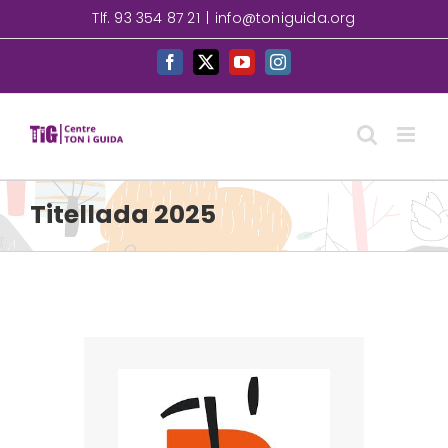
Skip
Tlf. 93 354 87 21
|
info@toniguida.org
to
content
Facebook
X
YouTube
Instagram
Titellada 2025