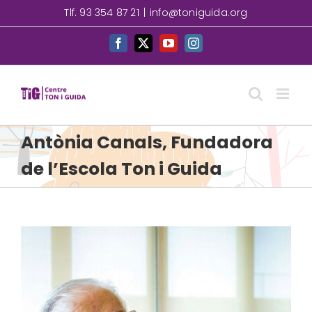
Skip
Tlf. 93 354 87 21
|
info@toniguida.org
to
content
Facebook
X
YouTube
Instagram
Antònia Canals, Fundadora
de l’Escola Ton i Guida
View
Larger
Image