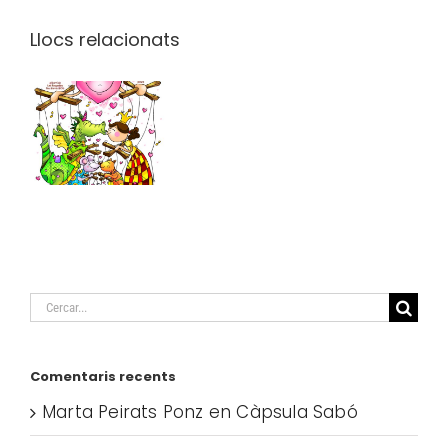
Llocs relacionats
La
Titellada!!!
Cerca
…
Comentaris recents
Marta Peirats Ponz
en
Càpsula Sabó