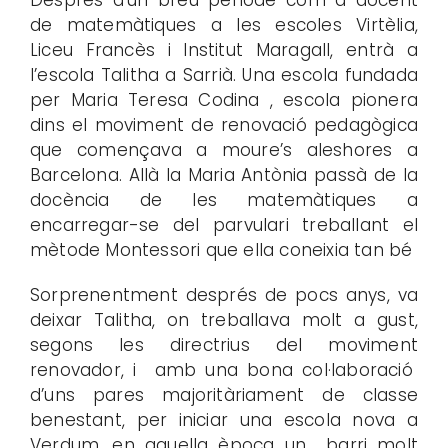
Després d’un breu període com a docent
de matemàtiques a les escoles Virtèlia,
Liceu Francès i Institut Maragall, entrà a
l’escola Talitha a Sarrià. Una escola fundada
per Maria Teresa Codina , escola pionera
dins el moviment de renovació pedagògica
que començava a moure’s aleshores a
Barcelona. Allà la Maria Antònia passà de la
docència de les matemàtiques a
encarregar-se del parvulari treballant el
mètode Montessori que ella coneixia tan bé
Sorprenentment després de pocs anys, va
deixar Talitha, on treballava molt a gust,
segons les directrius del moviment
renovador, i amb una bona col·laboració
d’uns pares majoritàriament de classe
benestant, per iniciar una escola nova a
Verdum, en aquella època un barri molt