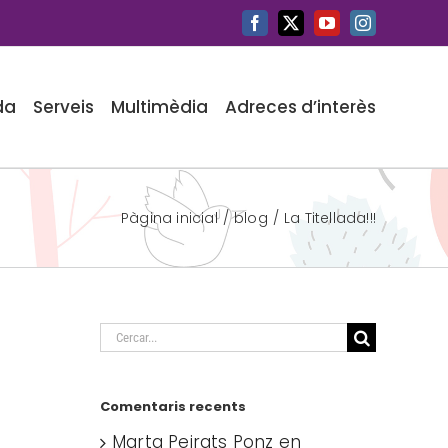
Facebook
X
YouTube
Instagram
da
Serveis
Multimèdia
Adreces d’interès
Pàgina inicial
blog
La Titellada!!!
Cerca
…
Comentaris recents
Marta Peirats Ponz
en