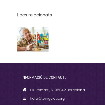
Llocs relacionats
Antònia
Canals,
Fundadora
de l’Escola
Ton i
Guida
INFORMACIÓ DE CONTACTE
C/ Romaní, 6. 08042 Barcelona
hola@toniguida.org