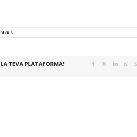
ntaris
 LA TEVA PLATAFORMA!
Facebook
X
LinkedIn
Wha